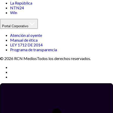
La República
NTN24
Win
Portal Corporativo
Atención al oyente
Manual de ética
LEY 1712 DE 2014
Programa de transparencia
© 2026 RCN Medios
Todos los derechos reservados.
Términos y condiciones
Política de datos personales
Política de cookies