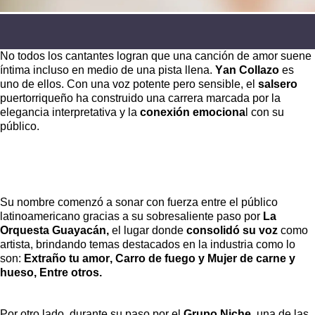
No todos los cantantes logran que una canción de amor suene
íntima incluso en medio de una pista llena.
Yan Collazo
es
uno de ellos. Con una voz potente pero sensible, el
salsero
puertorriqueño ha construido una carrera marcada por la
elegancia interpretativa y la
conexión emociona
l con su
público.
Su nombre comenzó a sonar con fuerza entre el público
latinoamericano gracias a
su sobresaliente paso por
La
Orquesta
Guayacán,
el lugar donde
consolidó su voz
como
artista, brindando temas destacados en la industria como lo
son:
Extraño tu amor, Carro de fuego y Mujer de carne y
hueso, Entre otros.
Por otro lado, durante su paso por el
Grupo Niche
, una de las