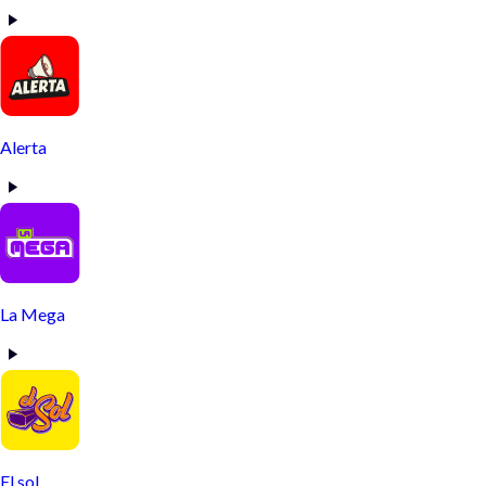
Alerta
La Mega
El sol